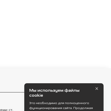
×
Мы используем файлы
cookie
Это необходимо для полноценного
Работает на технологиях
функционирования сайта. Продолжая
ями ст.