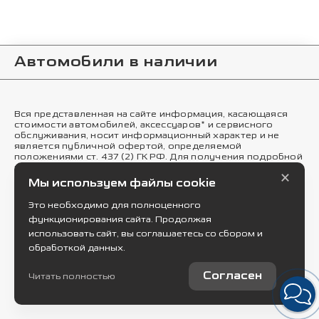
Автомобили в наличии
Вся представленная на сайте информация, касающаяся
стоимости автомобилей, аксессуаров* и сервисного
обслуживания, носит информационный характер и не
является публичной офертой, определяемой
положениями ст. 437 (2) ГК РФ. Для получения подробной
информации обращайтесь в наши автосалоны.
×
Опубликованная на данном сайте информация может
Мы используем файлы cookie
быть изменена в любое время без предварительного
уведомления. * Стоимость аксессуаров указана без учета
Это необходимо для полноценного
стоимости установки.
функционирования сайта. Продолжая
Правовая информация
использовать сайт, вы соглашаетесь со сбором и
обработкой данных.
© 2026
Работает на технологиях
Согласен
Читать полностью