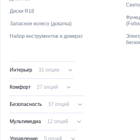
Свето
Диски R18
Функц
Запасное колесо (докатка)
(Foll
Набор инструментов и домкрат
Элект
беско
Интерьер
32 опции
Комфорт
27 опций
Безопасность
37 опций
Мультимедиа
12 опций
Управление
5 опций