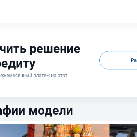
чить решение
редиту
Ра
 ежемесячный платеж на этот
афии модели