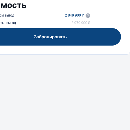
имость
ом выгод
2 849 900 ₽
ета выгод
2 979 900 ₽
Забронировать