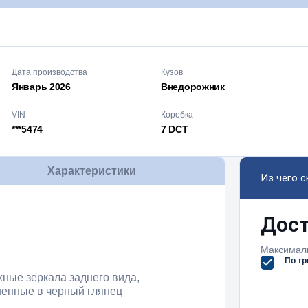
Дата производства
Кузов
Январь
2026
Внедорож­ник
VIN
Коробка
***5474
7 DCT
Характеристики
Из чего 
Дос
Максималь
По тр
ные зеркала заднего вида,
енные в черный глянец