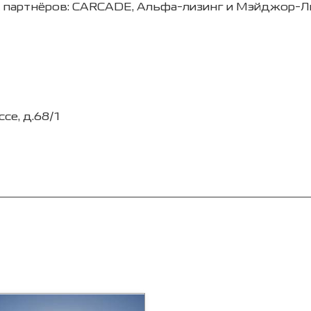
х партнёров: CARCADE, Альфа-лизинг и Мэйджор-Л
се, д.68/1